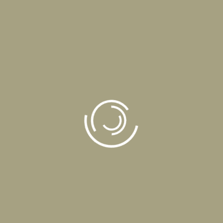
üretmenin değerine inanır, kapsayıcı ve destekleyici bir çalışma ortamı
sunarız.
Yenilik, cesaret ve kararlılıkla her zaman bir adım ileri gitmek
için buradayız.